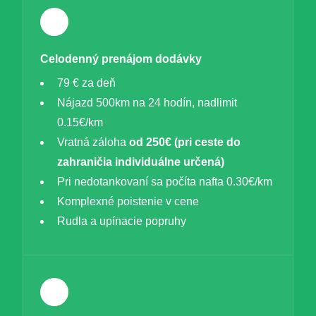
Celodenný prenájom dodávky
79 € za deň
Nájazd 500km na 24 hodín, nadlimit
0.15€/km
Vratná záloha
od 250€ (pri ceste do
zahraničia individuálne určená)
Pri nedotankovaní sa počíta nafta 0.30€/km
Komplexné poistenie v cene
Rudla a upínacie popruhy