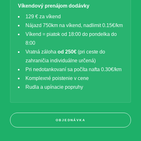
Víkendový prenájom dodávky
129 € za víkend
Nájazd 750km na víkend, nadlimit 0.15€/km
Víkend = piatok od 18:00 do pondelka do
8:00
Vratná záloha
od 250€
(pri ceste do
zahraničia individuálne určená)
Pri nedotankovaní sa počíta nafta 0.30€/km
Komplexné poistenie v cene
Rudla a upínacie popruhy
OBJEDNÁVKA